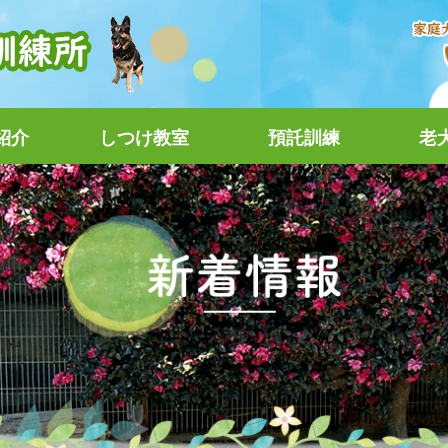
紹介
しつけ教室
預託訓練
老